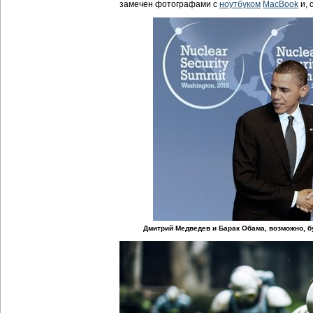
замечен фотографами с
ноутбуком
MacBook
и, 
Дмитрий Медведев и Барак Обама, возможно, 