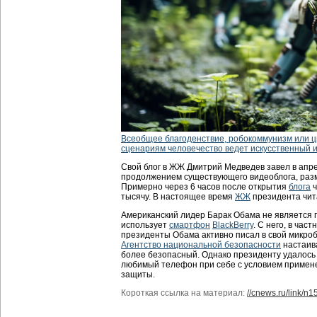
Всеобщее благоденствие, робокоммунизм или 
сценариям человечество ведет искусственный 
Свой блог в ЖЖ Дмитрий Медведев завел в апре
продолжением существующего видеоблога, разм
Примерно через 6 часов после открытия
блога
ч
тысячу. В настоящее время
ЖЖ
президента чита
Американский лидер Барак Обама не является 
использует
смартфон
BlackBerry
. С него, в час
президенты Обама активно писал в свой микроб
Агентство национальной безопасности
настаив
более безопасный. Однако президенту удалось
любимый телефон при себе с условием примен
защиты.
Короткая ссылка на материал:
//cnews.ru/link/n