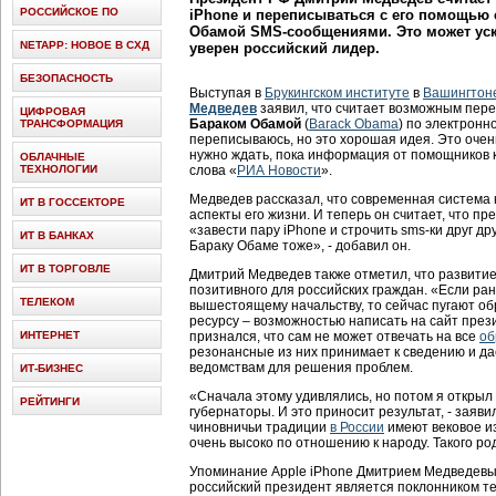
РОССИЙСКОЕ ПО
iPhone и переписываться с его помощью
Обамой SMS-сообщениями. Это может уск
NETAPP: НОВОЕ В СХД
уверен российский лидер.
БЕЗОПАСНОСТЬ
Выступая в
Брукингском институте
в
Вашингтон
Медведев
заявил, что считает возможным пер
ЦИФРОВАЯ
Бараком Обамой
(
Barack Obama
) по электронн
ТРАНСФОРМАЦИЯ
переписываюсь, но это хорошая идея. Это очен
нужно ждать, пока информация от помощников к
ОБЛАЧНЫЕ
ТЕХНОЛОГИИ
слова «
РИА Новости
».
Медведев рассказал, что современная система
ИТ В ГОССЕКТОРЕ
аспекты его жизни. И теперь он считает, что п
«завести пару iPhone и строчить sms-ки друг дру
ИТ В БАНКАХ
Бараку Обаме тоже», - добавил он.
ИТ В ТОРГОВЛЕ
Дмитрий Медведев также отметил, что развити
позитивного для российских граждан. «Если ра
ТЕЛЕКОМ
вышестоящему начальству, то сейчас пугают 
ресурсу – возможностью написать на сайт прези
ИНТЕРНЕТ
признался, что сам не может отвечать на все
об
резонансные из них принимает к сведению и д
ведомствам для решения проблем.
ИТ-БИЗНЕС
«Сначала этому удивлялись, но потом я открыл 
РЕЙТИНГИ
губернаторы. И это приносит результат, - заяви
чиновничьи традиции
в России
имеют вековое из
очень высоко по отношению к народу. Такого р
Упоминание Apple iPhone Дмитрием Медведевым
российский президент является поклонником те