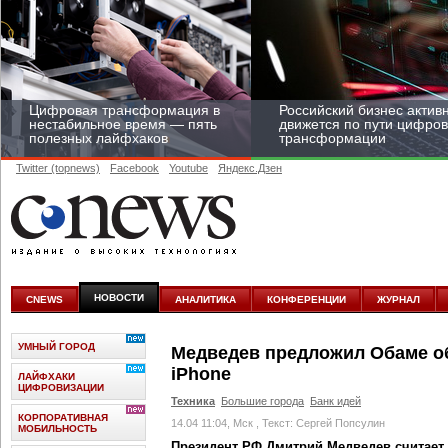
Цифровая трансформация в
Российский бизнес актив
нестабильное время — пять
движется по пути цифро
полезных лайфхаков
трансформации
Twitter (topnews)
Facebook
Youtube
Яндекс.Дзен
Средний бизнес начал
цифровизироваться со
скоростью крупных
НОВОСТИ
CNEWS
АНАЛИТИКА
КОНФЕРЕНЦИИ
ЖУРНАЛ
корпораций
УМНЫЙ ГОРОД
Медведев предложил Обаме о
iPhone
ЛАЙФХАКИ
ЦИФРОВИЗАЦИИ
Техника
Большие города
Банк идей
КОРПОРАТИВНАЯ
14.04 11:04, Мск
, Текст: Сергей Попсулин
МОБИЛЬНОСТЬ
Президент РФ Дмитрий Медведев считает