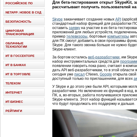
Для бета-тестирования открыт SkypeKit, з
РОССИЙСКОЕ ПО
рассчитывает получить пользователей на
NETAPP: НОВОЕ В СХД
Skype
заканчивает создание новых
API
(applicat
БЕЗОПАСНОСТЬ
стандартный набор функций для разработки ПО
оставить
заявку
на участие в их бета-тестирова
ЦИФРОВАЯ
приложений для любых устройств, подключенных
ТРАНСФОРМАЦИЯ
пример
телевизоры
, бортовые
компьютеры
авто
для ПК смогут добавить в свои программы функ
ОБЛАЧНЫЕ
Skype. Для такого звонка больше не нужно буде
ТЕХНОЛОГИИ
Skype-клиент.
ИТ В ГОССЕКТОРЕ
За бортом остались
веб-разработчики
, им Skyp
набор инструментальных средств для
программ
ИТ В БАНКАХ
появлении говорить пока рано, считают в комп
дать API веб-разработчикам, то в этой области 
сегодня уже
писал
CNews,
Google
открыла свой
ИТ В ТОРГОВЛЕ
доступный только по приглашениям, для всех
а
ТЕЛЕКОМ
У Skype и до этого уже были API, которыми мог
разработчики. Но включение их функций в код, 
ИНТЕРНЕТ
ПК, а, во-вторых, работа получившихся прилож
Skype-клиента. Этот набор функций называется 
ИТ-БИЗНЕС
что будут продолжать его поддержку и дальше.
РЕЙТИНГИ