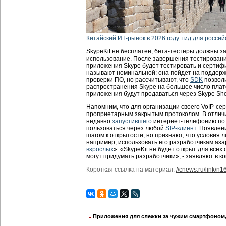
Китайский ИТ-рынок в 2026 году: гид для россий
SkypeKit не бесплатен, бета-тестеры должны за
использование. После завершения тестирования
приложения Skype будет тестировать и сертиф
называют номинальной: она пойдет на поддерж
проверки ПО, но рассчитывают, что
SDK
позволи
распространения Skype на большее число пл
приложения будут продаваться через Skype Sh
Напомним, что для организации своего VoIP-се
проприетарным закрытым протоколом. В отличи
недавно
запустившего
интернет-телефонию по
пользоваться через любой
SIP-клиент
. Появлен
шагом к открытости, но признают, что условия
например, использовать его разработчикам аза
взрослых
». «SkypeKit не будет открыт для все
могут придумать разработчики», - заявляют в к
Короткая ссылка на материал:
//cnews.ru/link/n
Приложения для слежки за чужим смартфоном, 