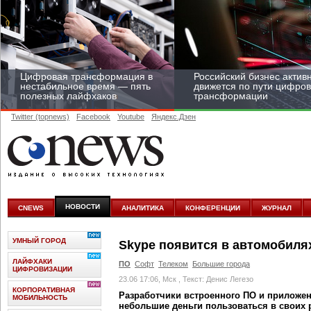
Цифровая трансформация в
Российский бизнес актив
нестабильное время — пять
движется по пути цифро
полезных лайфхаков
трансформации
Twitter (topnews)
Facebook
Youtube
Яндекс.Дзен
Средний бизнес начал
цифровизироваться со
скоростью крупных
НОВОСТИ
CNEWS
АНАЛИТИКА
КОНФЕРЕНЦИИ
ЖУРНАЛ
корпораций
УМНЫЙ ГОРОД
Skype появится в автомобиля
ЛАЙФХАКИ
ПО
Софт
Телеком
Большие города
ЦИФРОВИЗАЦИИ
23.06 17:06, Мск
, Текст: Денис Легезо
КОРПОРАТИВНАЯ
Разработчики встроенного ПО и приложен
МОБИЛЬНОСТЬ
небольшие деньги пользоваться в своих 