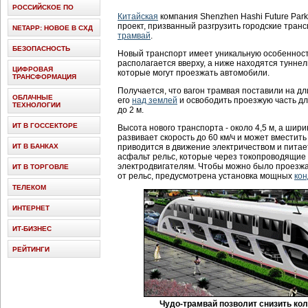
РОССИЙСКОЕ ПО
Китайская
компания Shenzhen Hashi Future Par
проект, призванный разгрузить городские тран
NETAPP: НОВОЕ В СХД
трамвай
.
БЕЗОПАСНОСТЬ
Новый транспорт имеет уникальную особенност
располагается вверху, а ниже находятся туннел
ЦИФРОВАЯ
которые могут проезжать автомобили.
ТРАНСФОРМАЦИЯ
Получается, что вагон трамвая поставили на дл
ОБЛАЧНЫЕ
его
над землей
и освободить проезжую часть д
ТЕХНОЛОГИИ
до 2 м.
ИТ В ГОССЕКТОРЕ
Высота нового транспорта - около 4,5 м, а шири
развивает скорость до 60 км/ч и может вместит
ИТ В БАНКАХ
приводится в движение электричеством и питае
асфальт рельс, которые через токопроводящие
электродвигателям. Чтобы можно было проезжат
ИТ В ТОРГОВЛЕ
от рельс, предусмотрена установка мощных
кон
ТЕЛЕКОМ
ИНТЕРНЕТ
ИТ-БИЗНЕС
РЕЙТИНГИ
Чудо-трамвай позволит снизить ко