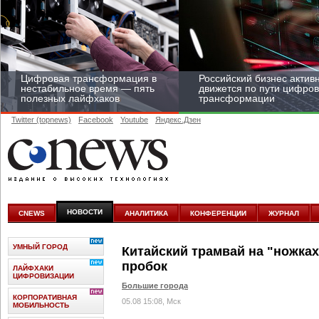
Цифровая трансформация в
Российский бизнес актив
нестабильное время — пять
движется по пути цифро
полезных лайфхаков
трансформации
Twitter (topnews)
Facebook
Youtube
Яндекс.Дзен
Средний бизнес начал
цифровизироваться со
скоростью крупных
НОВОСТИ
CNEWS
АНАЛИТИКА
КОНФЕРЕНЦИИ
ЖУРНАЛ
корпораций
УМНЫЙ ГОРОД
Китайский трамвай на "ножка
пробок
ЛАЙФХАКИ
ЦИФРОВИЗАЦИИ
Большие города
КОРПОРАТИВНАЯ
05.08 15:08, Мск
МОБИЛЬНОСТЬ